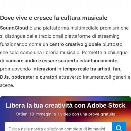
Dove vive e cresce la cultura musicale
SoundCloud
è una piattaforma multimediale premium che
si distingue dalle tradizionali piattaforme di streaming
funzionando come un
centro creativo globale
piuttosto
che solo come una libreria musicale. Permette a chiunque
di
caricare audio e essere scoperto istantaneamente
,
promuovendo
interazioni in tempo reale tra artisti
,
fan
,
DJs
,
podcaster
e
curatori
attraverso innumerevoli generi e
scene.
Libera la tua creatività con Adobe Stock
Ottieni 10 immagini o 1 video con una prova gratuita
Cerca sul sito Adobe.com