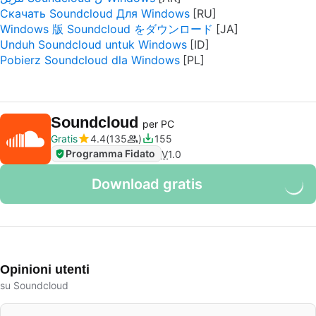
Скачать Soundcloud Для Windows
Windows 版 Soundcloud をダウンロード
Unduh Soundcloud untuk Windows
Pobierz Soundcloud dla Windows
Soundcloud
per PC
Gratis
4.4
135
155
Programma Fidato
V
1.0
Download gratis
Opinioni utenti
su Soundcloud