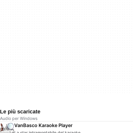
Le più scaricate
Audio per Windows
VanBasco Karaoke Player
La star intramontabile del karaoke