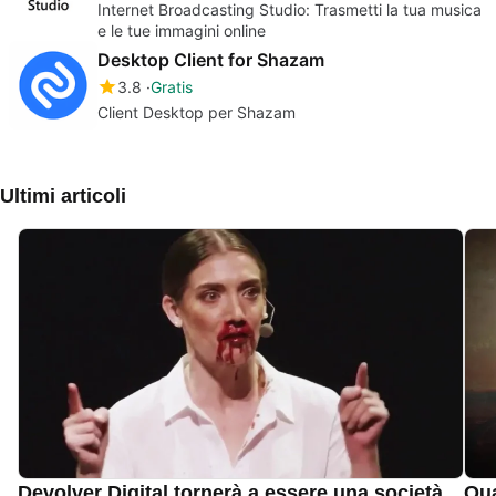
Internet Broadcasting Studio: Trasmetti la tua musica
e le tue immagini online
Desktop Client for Shazam
3.8
Gratis
Client Desktop per Shazam
Ultimi articoli
Devolver Digital tornerà a essere una società
Qua